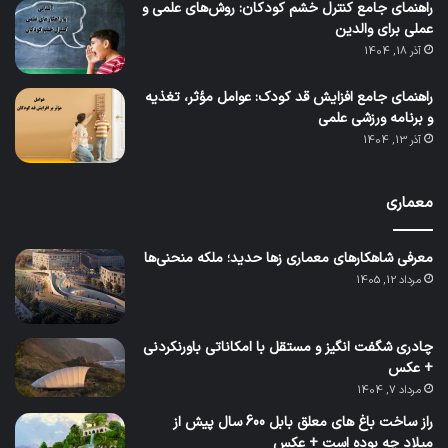
راهنمای جامع کنترل خشم کودکان: روش‌های علمی و
عملی برای والدین
آذر 18, 1404
راهنمای جامع افزایش قد کودک: عوامل مؤثر، تغذیه
و برنامه ورزشی علمی
آذر 13, 1404
معماری
معرفی شاهکارهای معماری زها حدید؛ ملکه منحنی‌ها
مرداد 12, 1405
چادری شگفت انگیز و مستقل با امکاناتی باورنکردنی
+ عکس
مرداد 7, 1404
راز ساخت باغ های معلق بابل 600 سال پیش از
میلاد چه بوده است + عکس