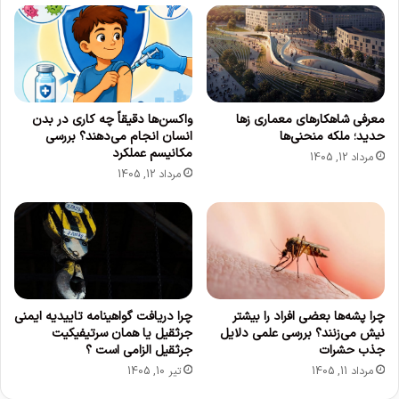
ب
E
ه
-
م
T
ن
r
م
o
و
n
معرفی شاهکارهای معماری زها
واکسن‌ها دقیقاً چه کاری در بدن
ت
G
حدید؛ ملکه منحنی‌ها
انسان انجام می‌دهند؟ بررسی
و
T
مکانیسم عملکرد
مرداد 12, 1405
ر
ب
مرداد 12, 1405
ا
ه
ع
ط
ل
و
ا
ر
م
ر
ش
س
د
م
چرا پشه‌ها بعضی افراد را بیشتر
چرا دریافت گواهینامه تاییدیه ایمنی
ی
نیش می‌زنند؟ بررسی علمی دلایل
جرثقیل یا همان سرتیفیکیت
م
جذب حشرات
جرثقیل الزامی است ؟
ع
مرداد 11, 1405
تیر 10, 1405
ر
ف