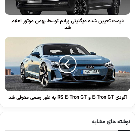
ی
ی
ن
ش
قیمت تعیین شده دیگنیتی پرایم توسط بهمن موتور اعلام
د
شد
ه
د
آ
ی
ئ
گ
و
ن
د
ی
ی
ت
E
ی
-
پ
T
ر
r
ا
o
آئودی E-Tron GT و RS E-Tron GT به طور رسمی معرفی شد
ی
n
م
G
ت
T
نوشته های مشابه
و
و
س
R
ط
S