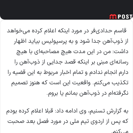
قاسم حدادي‌فر در مورد اينکه اعلام کرده مي‌خواهد
از ذوب‌آهن جدا شود و به پرسپوليس بيايد اظهار
داشت: من در اين مدت هيچ مصاحبه‌اي با هيچ
رسانه‌اي مبني بر اينکه قصد جدايي از ذوب‌آهن را
دارم انجام ندادم و تمام اخبار مربوط به اين قضيه را
تکذيب مي‌کنم. واقعيت اين است که هنوز تصميم
نگرفته‌ام در ذوب‌آهن بمانم يا بروم.
به گزارش تسنيم، وي ادامه داد: قبلا اعلام کرده بودم
که پس از اردوي تيم ملي در مورد فصل بعد صحبت
مي‌کنم.