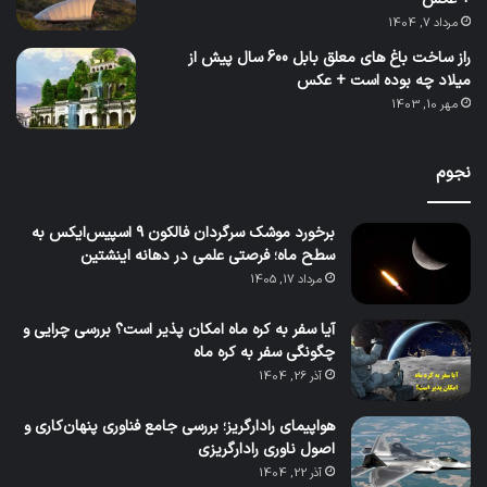
مرداد 7, 1404
راز ساخت باغ های معلق بابل 600 سال پیش از
میلاد چه بوده است + عکس
مهر 10, 1403
نجوم
برخورد موشک سرگردان فالکون ۹ اسپیس‌ایکس به
سطح ماه؛ فرصتی علمی در دهانه اینشتین
مرداد 17, 1405
آیا سفر به کره ماه امکان پذیر است؟ بررسی چرایی و
چگونگی سفر به کره ماه
آذر 26, 1404
هواپیمای رادارگریز؛ بررسی جامع فناوری پنهان‌کاری و
اصول ناوری رادارگریزی
آذر 22, 1404