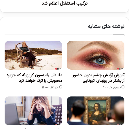
ا
ل
ترکيب استقلال اعلام شد
ن
ا
ق
ل
ط
ا
نوشته های مشابه
ر
ع
د
ل
ر
ا
ن
م
ي
ش
م
د
ه
ا
و
آموزش آرایش چشم بدون حضور
داستان رابینسون کروزوئه که جزیره
آرایشگر در روزهای کرونایی
محبوبش را ترک خواهد کرد
ل
بهمن 7, 1400
آذر 16, 1400