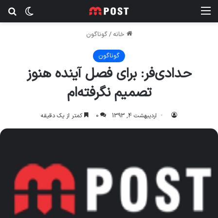
منو
تغییر پ
جس
خانه
/
گوناگون
گوناگون
حدادي‌فر: براي فصل آينده هنوز
تصميم نگرفته‌ام
اردیبهشت 4, 1393
0
کمتر از یک دقیقه