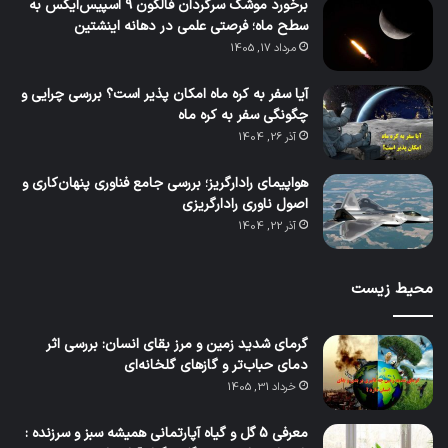
برخورد موشک سرگردان فالکون ۹ اسپیس‌ایکس به
سطح ماه؛ فرصتی علمی در دهانه اینشتین
مرداد 17, 1405
آیا سفر به کره ماه امکان پذیر است؟ بررسی چرایی و
چگونگی سفر به کره ماه
آذر 26, 1404
هواپیمای رادارگریز؛ بررسی جامع فناوری پنهان‌کاری و
اصول ناوری رادارگریزی
آذر 22, 1404
محیط زیست
گرمای شدید زمین و مرز بقای انسان: بررسی اثر
دمای حباب‌تر و گازهای گلخانه‌ای
خرداد 31, 1405
معرفی 5 گل و گیاه آپارتمانی همیشه سبز و سرزنده :