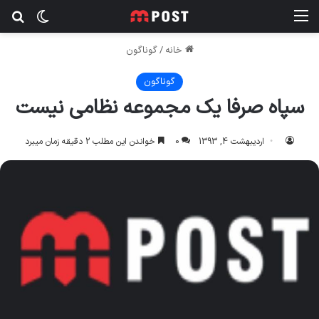
منو
تغییر پ
جس
خانه
/
گوناگون
گوناگون
سپاه صرفا یک مجموعه نظامی نیست
اردیبهشت 4, 1393
0
خواندن این مطلب 2 دقیقه زمان میبرد