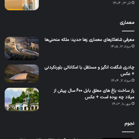
آذر 13, 1404
معماری
معرفی شاهکارهای معماری زها حدید؛ ملکه منحنی‌ها
مرداد 12, 1405
چادری شگفت انگیز و مستقل با امکاناتی باورنکردنی
+ عکس
مرداد 7, 1404
راز ساخت باغ های معلق بابل 600 سال پیش از
میلاد چه بوده است + عکس
مهر 10, 1403
نجوم