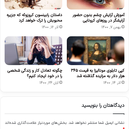
د
ا
ن
ع
ی
آموزش آرایش چشم بدون حضور
داستان رابینسون کروزوئه که جزیره
م
آرایشگر در روزهای کرونایی
محبوبش را ترک خواهد کرد
ا
ق
ز
د
بهمن 7, 1400
آذر 16, 1400
ب
س
د
م
ن
ا
ب
ز
ه
ن
م
د
س
ر
کپی تابلوی مونالیزا به قیمت ۳۶۵
چگونه تعادل کار و زندگی شخصی
ا
هزار دلار به مزایده گذاشته شد
را در خود ایجاد کنیم؟
ن
آذر 14, 1400
آبان 24, 1400
س
ا
خ
دیدگاهتان را بنویسید
ت
ه
ش
نشانی ایمیل شما منتشر نخواهد شد.
بخش‌های موردنیاز علامت‌گذاری شده‌اند
د