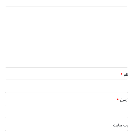
*
د
ی
د
گ
ا
ه
*
نام
*
ایمیل
*
وب‌ سایت