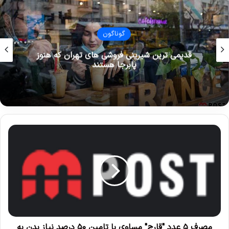
گوناگون
قدیمی ترین شیرینی فروشی های تهران که هنوز
پابرجا هستند
م
ص
ر
ف
۵
ع
د
د
"
ق
مصرف ۵ عدد "قارچ" مساوی با تامین ۵۰ درصد نیاز بدن به