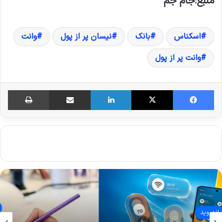
منبع:جام جم
اسکناس
بانک
نیسان پر از پول
وانت
وانت پر از پول
فیس بوک
X
لینکدین
اشتراک گذاری از طریق ایمیل
چاپ
پزشکی