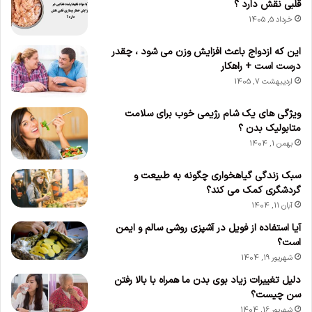
قلبی نقش دارد ؟
خرداد 5, 1405
این که ازدواج باعث افزایش وزن می‌ شود ، چقدر
درست است + راهکار
اردیبهشت 7, 1405
ویژگی های یک شام رژیمی خوب برای سلامت
متابولیک بدن ؟
بهمن 1, 1404
سبک زندگی گیاهخواری چگونه به طبیعت و
گردشگری کمک می کند؟
آبان 11, 1404
آیا استفاده از فویل در آشپزی روشی سالم و ایمن
است؟
شهریور 19, 1404
دلیل تغییرات زیاد بوی بدن ما همراه با بالا رفتن
سن چیست؟
شهریور 16, 1404