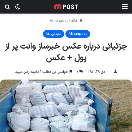
منو
تغییر پ
جس
خانه
/
Mihanpost
Mihanpost
دیدنی ها
جزئیاتی درباره عکس خبرساز وانت پر از
پول + عکس
دی 29, 1393
0
خواندن این مطلب 1 دقیقه زمان میبرد