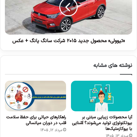
ر
و
ت
و
س
ل
خ
ی
ی
»
ر
م
ج
ح
«تیوولی» محصول جدید ۲۰۱۵ شرکت سانگ یانگ + عکس
و
ص
م
و
و
ل
نوشته های مشابه
ن
ج
گ
د
و
ی
د
د
و
۲
س
۰
ت
۱
ا
۵
ن
آیا محصولات زیبایی مبتنی بر
راهکارهای حیاتی برای حفظ سلامت
ش
بیوتکنولوژی تولید می‌شوند؟ آشنایی
قلب در دوران میانسالی
؟
ر
با بیوکازمتیک‌ها
ک
مرداد 12, 1405
مرداد 13, 1405
ت