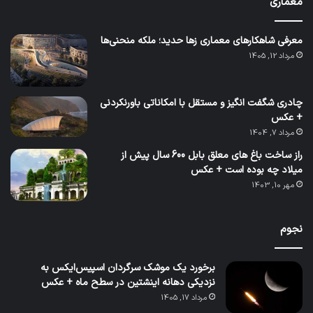
معماری
معرفی شاهکارهای معماری زها حدید؛ ملکه منحنی‌ها
مرداد 12, 1405
چادری شگفت انگیز و مستقل با امکاناتی باورنکردنی
+ عکس
مرداد 7, 1404
راز ساخت باغ های معلق بابل 600 سال پیش از
میلاد چه بوده است + عکس
مهر 10, 1403
نجوم
برخورد یک موشک سرگردان اسپیس‌ایکس به
نزدیکی دهانه اینشتین در سطح ماه + عکس
مرداد 17, 1405