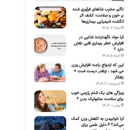
تأثیر مخرب غذاهای فرآوری شده
گوناگون
بر خون و سلامت؛ کشف اثر
انگشت شیمیایی بیماری‌ها
خرداد 8, 1402
چگونگی مشخص شدن مرزهای هوای
مرداد 3, 1405
آیا مواد نگهدارنده غذایی در
آنها
افزایش خطر بیماری قلبی نقش
دارد ؟
خرداد 5, 1405
این که ازدواج باعث افزایش وزن
می‌ شود ، چقدر درست است +
دی 15, 1403
خرداد 10, 1402
راهکار
آیا بار الکتریکی صاعقه ها در تمیز کردن هوا موثر است؟
تنها قبرهای دنیا که در زمین یک باند فرودگاه واقع شده اند
قدیمی ترین شیرینی فروشی های تهران که هنوز پابرجا هستند
اردیبهشت 7, 1405
ویژگی های یک شام رژیمی خوب
برای سلامت متابولیک بدن ؟
بهمن 1, 1404
آیا خوابیدن به کاهش وزن کمک
می‌کند؟ ۶ دلیل علمی برای