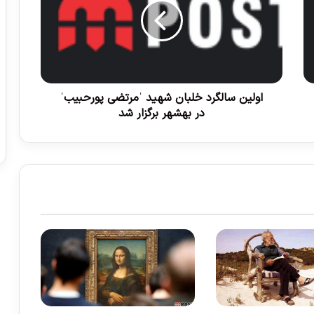
ی
ن
س
ا
ل
گ
ر
اولین سالگرد خلبان شهید ˈمرتضی پورحبیبˈ
د
در بهشهر برگزار شد
خ
ل
ب
ا
ن
ش
ه
ی
د
ˈ
م
ر
ت