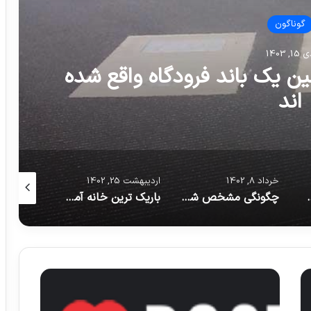
گوناگون
رداد 10, 1402
ی های تهران که هنوز پابرجا
ستند
اردیبهشت 25, 1402
اردیبهشت 20, 1402
اسفند 7, 1403
چگونگی مشخص شدن مرزهای هوایی و مشکلات کنترل آنها
باریک ترین خانه آمریکا که ماجرایی پشت ساخت آن وجود دارد
نوجوانی که برای تخلیه عصبانیت خود یک غار زیرزمینی ساخت
ا
و
ل