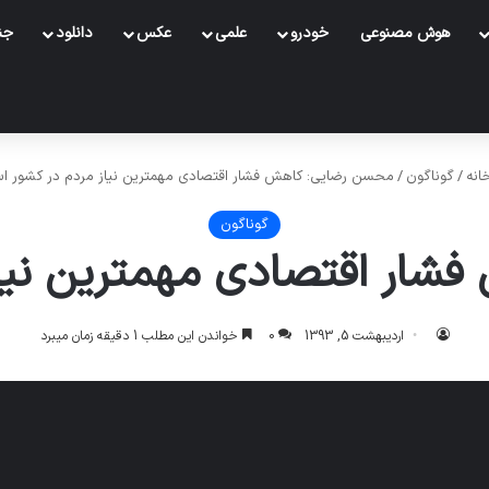
هوش مصنوعی
خودرو
علمی
عکس
دانلود
جنگ
انه
/
گوناگون
/
محسن رضایی: کاهش فشار اقتصادی مهمترین نیاز مردم در کشور ا
گوناگون
ار اقتصادی مهمترین نیا
اردیبهشت 5, 1393
0
خواندن این مطلب 1 دقیقه زمان میبرد