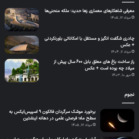
معرفی شاهکارهای معماری زها حدید؛ ملکه منحنی‌ها
مرداد 12, 1405
چادری شگفت انگیز و مستقل با امکاناتی باورنکردنی
+ عکس
مرداد 7, 1404
راز ساخت باغ های معلق بابل 600 سال پیش از
میلاد چه بوده است + عکس
مهر 10, 1403
نجوم
برخورد موشک سرگردان فالکون ۹ اسپیس‌ایکس به
سطح ماه؛ فرصتی علمی در دهانه اینشتین
مرداد 17, 1405