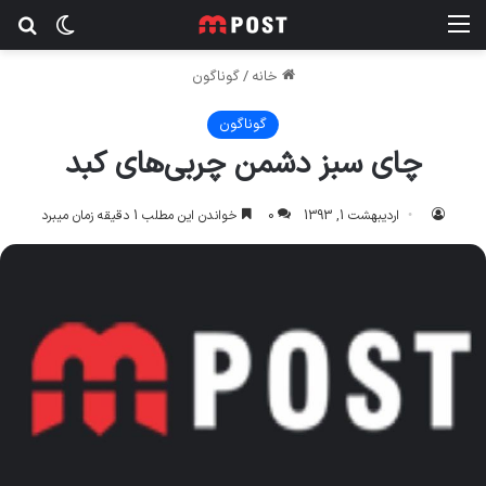
منو
تغییر پ
جس
خانه
/
گوناگون
گوناگون
چای سبز دشمن چربی‌های کبد
اردیبهشت 1, 1393
0
خواندن این مطلب 1 دقیقه زمان میبرد