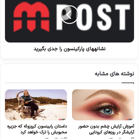
ع
ا
ن
ن
د
ه
ه
ی
ه
د
ا
ی
پ
نشانه​های پارکینسون را جدی بگیرید
ا
ر
ک
نوشته های مشابه
ی
ن
س
و
ن
ر
ا
ج
آموزش آرایش چشم بدون حضور
داستان رابینسون کروزوئه که جزیره
د
آرایشگر در روزهای کرونایی
محبوبش را ترک خواهد کرد
ی