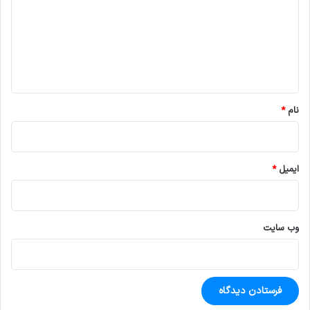
د
گ
ا
ه
*
نام
*
ایمیل
*
وب‌ سایت