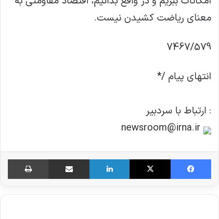
امکانات ببریم و در واقع بدانیم، اقتصاد مقاومتی به
معنای ریاضت کشیدن نیست.
7467/579
انتهای پیام /*
: ارتباط با سردبير
newsroom@irna.ir
فیس بوک
X
لینکدین
اشتراک گذاری از طریق ایمیل
چاپ