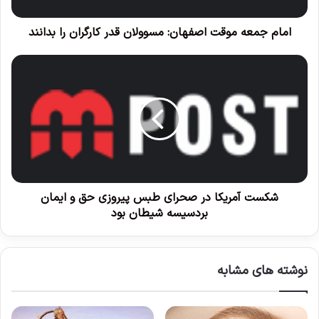
ه
م
و
امام جمعه موقت اصفهان: مسوولان قدر کارگران را بدانند
ق
ت
ش
ا
ک
ص
س
ف
ت
ه
آ
ا
م
ن
ر
:
ی
م
ک
س
ا
شکست آمریکا در صحرای طبس پیروزی حق و ایمان
و
د
بردسیسه شیطان بود
و
ر
ل
ص
ا
ح
نوشته های مشابه
ن
ر
ق
ا
د
ی
ر
ط