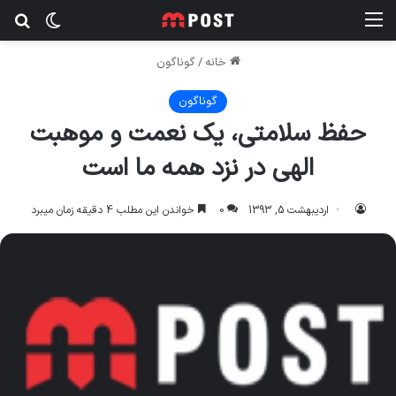
منو
تغییر پ
جس
خانه
/
گوناگون
گوناگون
حفظ سلامتی، یک نعمت و موهبت
الهی در نزد همه ما است
اردیبهشت 5, 1393
0
خواندن این مطلب 4 دقیقه زمان میبرد