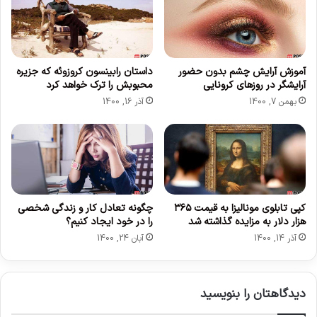
ک
ب
ا
س
ر
پ
گ
ی
ر
ر
آموزش آرایش چشم بدون حضور
داستان رابینسون کروزوئه که جزیره
آرایشگر در روزهای کرونایی
محبوبش را ترک خواهد کرد
ا
و
ن
ز
بهمن 7, 1400
آذر 16, 1400
ر
ی
ا
ح
ب
ق
د
و
ا
ا
ن
ی
ن
م
کپی تابلوی مونالیزا به قیمت ۳۶۵
چگونه تعادل کار و زندگی شخصی
د
ا
هزار دلار به مزایده گذاشته شد
را در خود ایجاد کنیم؟
ن
آذر 14, 1400
آبان 24, 1400
ب
ر
د
دیدگاهتان را بنویسید
س
ی