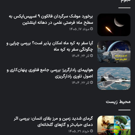
برخورد موشک سرگردان فالکون ۹ اسپیس‌ایکس به
سطح ماه؛ فرصتی علمی در دهانه اینشتین
مرداد 17, 1405
آیا سفر به کره ماه امکان پذیر است؟ بررسی چرایی و
چگونگی سفر به کره ماه
آذر 26, 1404
هواپیمای رادارگریز؛ بررسی جامع فناوری پنهان‌کاری و
اصول ناوری رادارگریزی
آذر 22, 1404
محیط زیست
گرمای شدید زمین و مرز بقای انسان: بررسی اثر
دمای حباب‌تر و گازهای گلخانه‌ای
خرداد 31, 1405