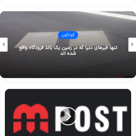
گوناگون
قدیمی ترین شیرینی فروشی های تهران که هنوز
پابرجا هستند
ا
م
ا
م
ج
م
ع