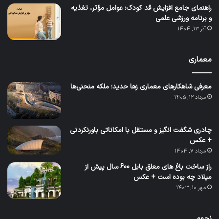
راهنمای جامع افزایش قد کودک: عوامل مؤثر، تغذیه
و برنامه ورزشی علمی
آذر 13, 1404
معماری
معرفی شاهکارهای معماری زها حدید؛ ملکه منحنی‌ها
مرداد 12, 1405
چادری شگفت انگیز و مستقل با امکاناتی باورنکردنی
+ عکس
مرداد 7, 1404
راز ساخت باغ های معلق بابل 600 سال پیش از
میلاد چه بوده است + عکس
مهر 10, 1403
نجوم