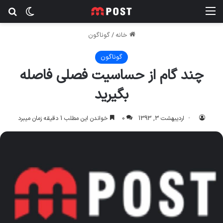
منو
تغییر پ
جس
خانه
/
گوناگون
گوناگون
چند گام از حساسیت فصلی فاصله
بگیرید
اردیبهشت 3, 1393
0
خواندن این مطلب 1 دقیقه زمان میبرد