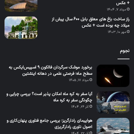
+ عکس
مرداد 7, 1404
راز ساخت باغ های معلق بابل 600 سال پیش از
میلاد چه بوده است + عکس
مهر 10, 1403
نجوم
برخورد موشک سرگردان فالکون ۹ اسپیس‌ایکس به
سطح ماه؛ فرصتی علمی در دهانه اینشتین
مرداد 17, 1405
آیا سفر به کره ماه امکان پذیر است؟ بررسی چرایی و
چگونگی سفر به کره ماه
آذر 26, 1404
هواپیمای رادارگریز؛ بررسی جامع فناوری پنهان‌کاری و
اصول ناوری رادارگریزی
آذر 22, 1404