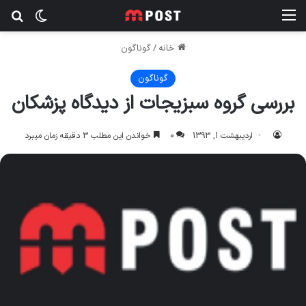
منو
تغییر پ
جس
خانه
/
گوناگون
گوناگون
بررسی گروه سبزیجات از دیدگاه پزشکان
اردیبهشت 1, 1393
0
خواندن این مطلب 3 دقیقه زمان میبرد