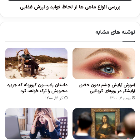
ب
ع
بررسی انواع ماهی ها از لحاظ فواید و ارزش غذایی
ر
م
ا
ا
ی
ه
نوشته های مشابه
ص
ی
ب
ه
ح
ا
ا
ا
ن
ز
ه
ل
ا
ح
س
ا
ت
آموزش آرایش چشم بدون حضور
داستان رابینسون کروزوئه که جزیره
ظ
آرایشگر در روزهای کرونایی
محبوبش را ترک خواهد کرد
؟
ف
و
بهمن 7, 1400
آذر 16, 1400
ا
ی
د
و
ا
ر