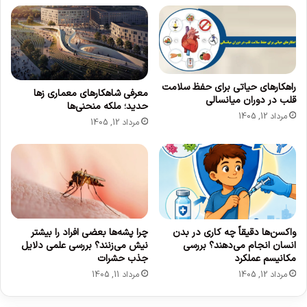
د
ی
و
م
ن
خ
م
ف
ش
ی
ک
گ
ل
راهکارهای حیاتی برای حفظ سلامت
ا
معرفی شاهکارهای معماری زها
قلب در دوران میانسالی
ف
ه
حدید؛ ملکه منحنی‌ها
ر
ی
مرداد 12, 1405
مرداد 12, 1405
و
ک
د
ک
آ
ر
م
م
د
چ
ا
ل
ه
واکسن‌ها دقیقاً چه کاری در بدن
چرا پشه‌ها بعضی افراد را بیشتر
انسان انجام می‌دهند؟ بررسی
نیش می‌زنند؟ بررسی علمی دلایل
ف
مکانیسم عملکرد
جذب حشرات
ض
ا
مرداد 12, 1405
مرداد 11, 1405
ی
ی