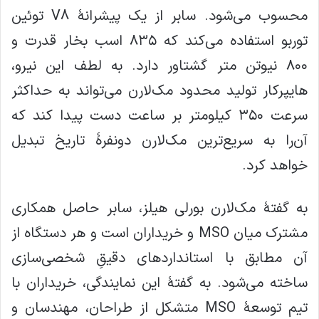
محسوب می‌شود. سابر از یک پیشرانهٔ V8 توئین
توربو استفاده می‌کند که ۸۳۵ اسب بخار قدرت و
۸۰۰ نیوتن متر گشتاور دارد. به لطف این نیرو،
هایپرکار تولید محدود مک‌لارن می‌تواند به حداکثر
سرعت ۳۵۰ کیلومتر بر ساعت دست پیدا کند که
آن‌را به سریع‌ترین مک‌لارن دونفرهٔ تاریخ تبدیل
خواهد کرد.
به گفتهٔ مک‌لارن بورلی هیلز، سابر حاصل همکاری
مشترک میان MSO و خریداران است و هر دستگاه از
آن مطابق با استانداردهای دقیقِ شخصی‌سازی
ساخته می‌شود. به گفتهٔ این نمایندگی، خریداران با
تیم توسعهٔ MSO متشکل از طراحان، مهندسان و