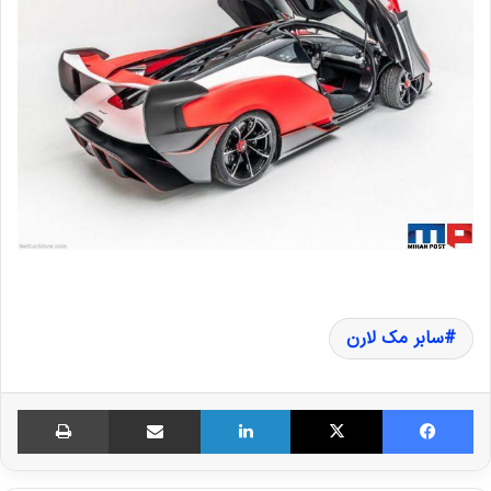
سابر مک لارن
فیس بوک
X
لینکدین
اشتراک گذاری از طریق ایمیل
چاپ