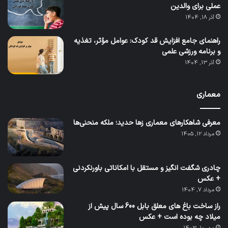
عملی برای والدین
آذر 18, 1404
راهنمای جامع افزایش قد کودک: عوامل مؤثر، تغذیه
و برنامه ورزشی علمی
آذر 13, 1404
معماری
معرفی شاهکارهای معماری زها حدید؛ ملکه منحنی‌ها
مرداد 12, 1405
چادری شگفت انگیز و مستقل با امکاناتی باورنکردنی
+ عکس
مرداد 7, 1404
راز ساخت باغ های معلق بابل 600 سال پیش از
میلاد چه بوده است + عکس