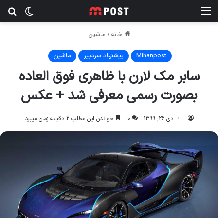
منو
تغییر پ
جس
خانه
/
ماشين
Mihanpost
پیشنهاد سردبیر
ماشين
سابر مک لارن با ظاهری فوق العاده
بصورت رسمی معرفی شد + عکس
دی 26, 1399
0
خواندن این مطلب 2 دقیقه زمان میبرد